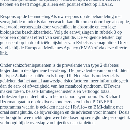
hebben en heeft mogelijk alleen een positief effect op HbA1c.
Respons op de behandelingAls uw respons op de behandeling met
semaglutide minder is dan verwacht kan dit komen door lage absorptie,
wat wordt veroorzaakt door verschillen in absorptie en een lage
biologische beschikbaarheid. Volg de aanwijzingen in rubriek 3 op
voor een optimaal effect van semaglutide. De volgende teksten zijn
gebaseerd op in de officiële bijsluiter van Rybelsus semaglutide. Deze
vind je bij de European Medicines Agency (EMA) of via deze directe
link.
Onder schizofreniepatiënten is de prevalentie van type 2-diabetes
hoger dan in de algemene bevolking. De prevalentie van comorbiditeit
bij type 2-diabetespatiënten is hoog. Uit Nederlands onderzoek is
gebleken dat het aantal aanwezige risicofactoren meer informatie geeft
dan de aan- of afwezigheid van het metabool syndroom.43Tevens
maken roken, belaste familiegeschiedenis en verhoogd totaal
cholesterol geen deel uit van het metabool syndroom. Dr. Richard
IJzerman gaat in op de diverse onderzoeken in het PIONEER
programma waarin is gekeken naar de HbA1c– en BMI-daling met
oraal semaglutide, de bijwerkingen en de adviezen voor inname. Dosis
verhoogdIn twee meldingen werd de dosering semaglutide per ongeluk
verhoogd bij de overstap van injecties naar tabletten.