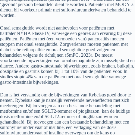
‘gezond’ persoon behandeld dient te worden). Patiënten met MODY 3
dienen bij voorkeur primair met sulfonylureumderivaten behandeld te
worden.
Oraal semaglutide wordt niet aanbevolen voor patiënten met
hartfalenNYHA klasse IV, vanwege een gebrek aan ervaring bij deze
patiënten. Patiënten met (een vermoeden van) pancreatitis moeten
stoppen met oraal semaglutide. Zorgverleners moeten patiënten met
diabetische retinopathie en oraal semaglutide goed volgen en
behandelen volgens de richtlijnen (SmPC, 2023). De meest
voorkomende bijwerkingen van oraal semaglutide zijn misselijkheid en
diarree. Andere gastro-intestinale bijwerkingen, zoals braken, buikpijn,
obstipatie en gastritis komen bij 1 tot 10% van de patiënten voor. In
studies stopte 4% van de patiënten met oraal semaglutide vanwege
gastro-intestinale bijwerkingen.
Dan is het verstandig om de bijwerkingen van Rybelsus goed door te
nemen. Rybelsus kan je namelijk vervelende neveneffecten met zich
meebrengen. Bij toevoegen aan een bestaande behandeling met
metformine en/of een SGLT2-remmer of pioglitazon, kan de huidige
dosis metformine en/of SGLT2-remmer of pioglitazon worden
gehandhaafd. Bij toevoegen aan een bestaande behandeling met een
sulfonylureumderivaat of insuline, een verlaging van de dosis
sulfonylureumderivaat of insuline overwegen om de kans op