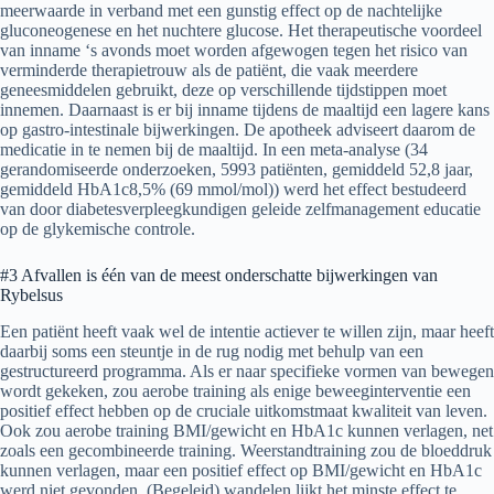
meerwaarde in verband met een gunstig effect op de nachtelijke
gluconeogenese en het nuchtere glucose. Het therapeutische voordeel
van inname ‘s avonds moet worden afgewogen tegen het risico van
verminderde therapietrouw als de patiënt, die vaak meerdere
geneesmiddelen gebruikt, deze op verschillende tijdstippen moet
innemen. Daarnaast is er bij inname tijdens de maaltijd een lagere kans
op gastro-intestinale bijwerkingen. De apotheek adviseert daarom de
medicatie in te nemen bij de maaltijd. In een meta-analyse (34
gerandomiseerde onderzoeken, 5993 patiënten, gemiddeld 52,8 jaar,
gemiddeld HbA1c8,5% (69 mmol/mol)) werd het effect bestudeerd
van door diabetesverpleegkundigen geleide zelfmanagement educatie
op de glykemische controle.
#3 Afvallen is één van de meest onderschatte bijwerkingen van
Rybelsus
Een patiënt heeft vaak wel de intentie actiever te willen zijn, maar heeft
daarbij soms een steuntje in de rug nodig met behulp van een
gestructureerd programma. Als er naar specifieke vormen van bewegen
wordt gekeken, zou aerobe training als enige beweeginterventie een
positief effect hebben op de cruciale uitkomstmaat kwaliteit van leven.
Ook zou aerobe training BMI/gewicht en HbA1c kunnen verlagen, net
zoals een gecombineerde training. Weerstandtraining zou de bloeddruk
kunnen verlagen, maar een positief effect op BMI/gewicht en HbA1c
werd niet gevonden. (Begeleid) wandelen lijkt het minste effect te