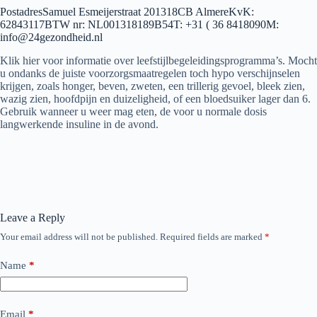
PostadresSamuel Esmeijerstraat 201318CB AlmereKvK:
62843117BTW nr: NL001318189B54T: +31 ( 36 8418090M:
info@24gezondheid.nl
Klik hier voor informatie over leefstijlbegeleidingsprogramma’s. Mocht
u ondanks de juiste voorzorgsmaatregelen toch hypo verschijnselen
krijgen, zoals honger, beven, zweten, een trillerig gevoel, bleek zien,
wazig zien, hoofdpijn en duizeligheid, of een bloedsuiker lager dan 6.
Gebruik wanneer u weer mag eten, de voor u normale dosis
langwerkende insuline in de avond.
Leave a Reply
Your email address will not be published.
Required fields are marked
*
Name
*
Email
*