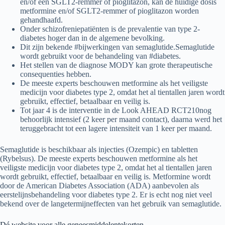
en/of een SGLT2-remmer of pioglitazon, kan de huidige dosis
metformine en/of SGLT2-remmer of pioglitazon worden
gehandhaafd.
Onder schizofreniepatiënten is de prevalentie van type 2-
diabetes hoger dan in de algemene bevolking.
Dit zijn bekende #bijwerkingen van semaglutide.Semaglutide
wordt gebruikt voor de behandeling van #diabetes.
Het stellen van de diagnose MODY kan grote therapeutische
consequenties hebben.
De meeste experts beschouwen metformine als het veiligste
medicijn voor diabetes type 2, omdat het al tientallen jaren wordt
gebruikt, effectief, betaalbaar en veilig is.
Tot jaar 4 is de interventie in de Look AHEAD RCT210nog
behoorlijk intensief (2 keer per maand contact), daarna werd het
teruggebracht tot een lagere intensiteit van 1 keer per maand.
Semaglutide is beschikbaar als injecties (Ozempic) en tabletten
(Rybelsus). De meeste experts beschouwen metformine als het
veiligste medicijn voor diabetes type 2, omdat het al tientallen jaren
wordt gebruikt, effectief, betaalbaar en veilig is. Metformine wordt
door de American Diabetes Association (ADA) aanbevolen als
eerstelijnsbehandeling voor diabetes type 2. Er is echt nog niet veel
bekend over de langetermijneffecten van het gebruik van semaglutide.
Dé website voor alle geneesmiddelen­tekorten