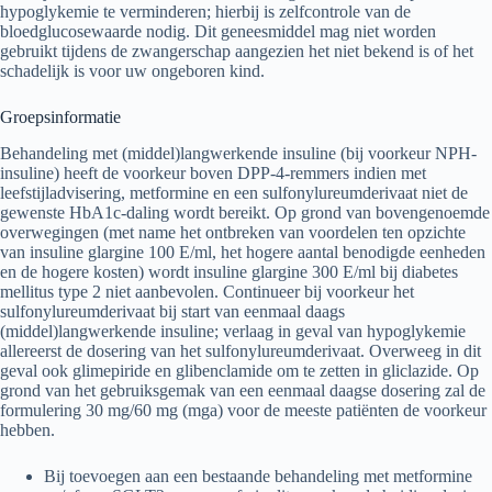
hypoglykemie te verminderen; hierbij is zelfcontrole van de
bloedglucosewaarde nodig. Dit geneesmiddel mag niet worden
gebruikt tijdens de zwangerschap aangezien het niet bekend is of het
schadelijk is voor uw ongeboren kind.
Groepsinformatie
Behandeling met (middel)langwerkende insuline (bij voorkeur NPH-
insuline) heeft de voorkeur boven DPP-4-remmers indien met
leefstijladvisering, metformine en een sulfonylureumderivaat niet de
gewenste HbA1c-daling wordt bereikt. Op grond van bovengenoemde
overwegingen (met name het ontbreken van voordelen ten opzichte
van insuline glargine 100 E/ml, het hogere aantal benodigde eenheden
en de hogere kosten) wordt insuline glargine 300 E/ml bij diabetes
mellitus type 2 niet aanbevolen. Continueer bij voorkeur het
sulfonylureumderivaat bij start van eenmaal daags
(middel)langwerkende insuline; verlaag in geval van hypoglykemie
allereerst de dosering van het sulfonylureumderivaat. Overweeg in dit
geval ook glimepiride en glibenclamide om te zetten in gliclazide. Op
grond van het gebruiksgemak van een eenmaal daagse dosering zal de
formulering 30 mg/60 mg (mga) voor de meeste patiënten de voorkeur
hebben.
Bij toevoegen aan een bestaande behandeling met metformine