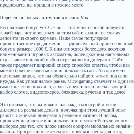
предложить, вы пришли в нужное место.
Перечень игровых автоматов в казино Vox
Бесплатный бонус Vox Casino — отличный способ побудить
людей зарегистрироваться на этом сайте казино, не считая
депозита из своего кармана. Наше самое популярное
приветственное предложение — удивительный приветственный
бонус в размере 1000 €. К ним относятся более двух десятков
наименований игровых автоматов, более дюжины настольных
игр, а также широкий выбор игр с живыми дилерами. Сайт
также предлагает широкий спектр способов оплаты, чтобы как
можно больше людей могли использовать сайт. Ассортимент
настолько широк, что вы обязательно найдете что-то под свои
нужды. Как упоминалось ранее, Microgaming отвечает за одни из
самых качественных игр, и здесь представлен впечатляющий
выбор слотов, видеопокеров, блэкджека, рулетки и так далее.
Это означает, что вы можете наслаждаться игрой против
дилеров на реальные деньги, получая при этом лучший опыт
работы с живыми дилерами в реальном казино. В целом,
приложение простое в использовании и может быть хорошим
выбором для тех, кто плохо знаком с миром мобильных онлайн-
казино. Прогрессивные джекпоты предназначены для того,