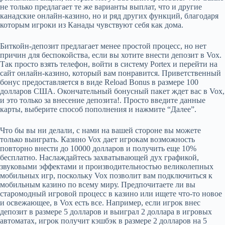
не только предлагает те же варианты выплат, что и другие
канадские онлайн-казино, но и ряд других функций, благодаря
которым игроки из Канады чувствуют себя как дома.
Биткойн-депозит предлагает менее простой процесс, но нет
причин для беспокойства, если вы хотите внести депозит в Vox.
Так просто взять телефон, войти в систему Portex и перейти на
сайт онлайн-казино, который вам понравится. Приветственный
бонус предоставляется в виде Reload Bonus в размере 100
долларов США. Окончательный бонусный пакет ждет вас в Vox,
и это только за внесение депозита!. Просто введите данные
карты, выберите способ пополнения и нажмите “Далее”.
Что бы вы ни делали, с нами на вашей стороне вы можете
только выиграть. Казино Vox дает игрокам возможность
повторно внести до 10000 долларов и получить еще 10%
бесплатно. Наслаждайтесь захватывающей дух графикой,
звуковыми эффектами и производительностью великолепных
мобильных игр, поскольку Vox позволит вам подключиться к
мобильным казино по всему миру. Предпочитаете ли вы
старомодный игровой процесс в казино или ищете что-то новое
и освежающее, в Vox есть все. Например, если игрок внес
депозит в размере 5 долларов и выиграл 2 доллара в игровых
автоматах, игрок получит кэшбэк в размере 2 долларов на 5